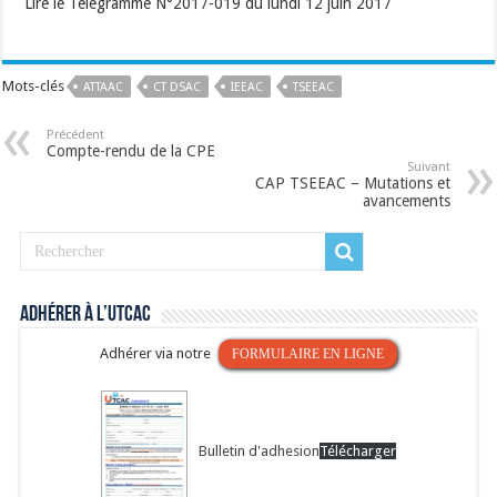
Lire le Télégramme N°2017-019 du lundi 12 juin 2017
Mots-clés
ATTAAC
CT DSAC
IEEAC
TSEEAC
Précédent
Compte-rendu de la CPE
Suivant
CAP TSEEAC – Mutations et
avancements
Adhérer à l’UTCAC
Adhérer via notre
FORMULAIRE EN LIGNE
Bulletin d'adhesion
Télécharger