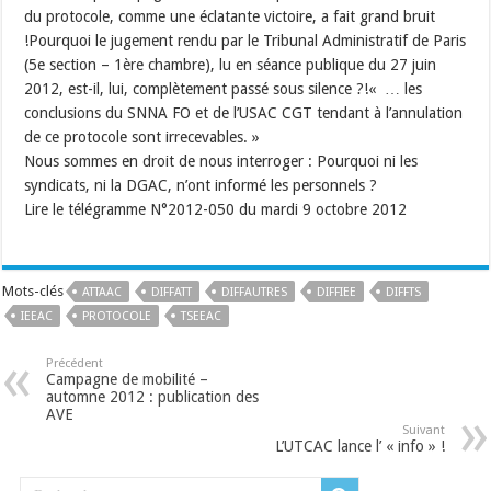
du protocole, comme une éclatante victoire, a fait grand bruit
!Pourquoi le jugement rendu par le Tribunal Administratif de Paris
(5e section – 1ère chambre), lu en séance publique du 27 juin
2012, est-il, lui, complètement passé sous silence ?!« … les
conclusions du SNNA FO et de l’USAC CGT tendant à l’annulation
de ce protocole sont irrecevables. »
Nous sommes en droit de nous interroger : Pourquoi ni les
syndicats, ni la DGAC, n’ont informé les personnels ?
Lire le télégramme N°2012-050 du mardi 9 octobre 2012
Mots-clés
ATTAAC
DIFFATT
DIFFAUTRES
DIFFIEE
DIFFTS
IEEAC
PROTOCOLE
TSEEAC
Précédent
Campagne de mobilité –
automne 2012 : publication des
AVE
Suivant
L’UTCAC lance l’ « info » !