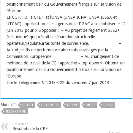
positionnement clair du Gouvernement français sur sa vision de
l’Europe
La CGT, FO, la CFDT et l’UNSA (UNSA ICNA, UNSA IESSA et
UTCAC) appellent tous les agents de la DGAC à se mobiliser le 12
juin 2013 pour :- S’opposer : – Au projet de règlement SES2+
(ciel unique) qui prévoit la séparation structurelle
opérateur/régulateur/autorité de surveillance, –
Aux objectifs de performance aberrants envisagés par la
Commission Européenne – Au changement de
méthode de travail de la CE : approche « top-down »- Obtenir un
positionnement clair du Gouvernement français sur sa vision de
l’Europe
Lire le Télégramme N°2013-022 du vendredi 7 juin 2013
Mots-clés
DIFFATT
DIFFAUTRES
DIFFIEE
DIFFTS
GRÈVE
TÉLÉGRAMME
Précédent
Résultats de la CPE
Suivant