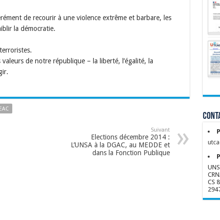
érément de recourir à une violence extrême et barbare, les
iblir la démocratie.
erroristes.
aleurs de notre république – la liberté, l’égalité, la
gir.
EAC
Conta
Suivant
P
Elections décembre 2014 :
utca
L’UNSA à la DGAC, au MEDDE et
dans la Fonction Publique
P
UNS
CRN
CS 
294