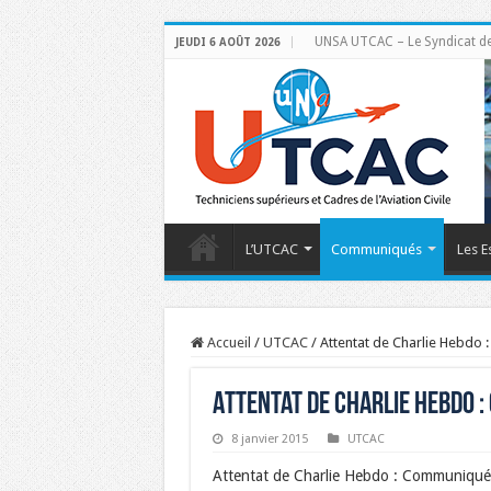
UNSA UTCAC – Le Syndicat des 
JEUDI 6 AOÛT 2026
L’UTCAC
Communiqués
Les E
Accueil
/
UTCAC
/
Attentat de Charlie Hebdo
Attentat de Charlie Hebdo 
8 janvier 2015
UTCAC
Attentat de Charlie Hebdo : Communiqu