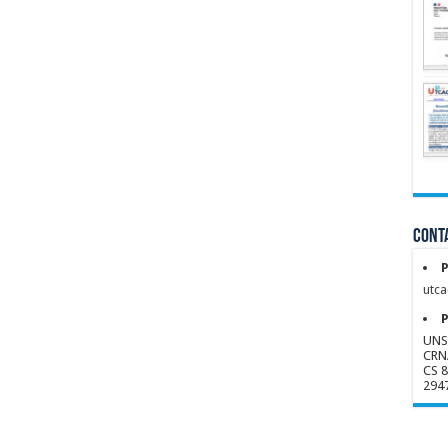
Conta
P
utca
P
UNS
CRN
CS 
294