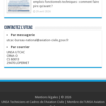
emplois fonctionnels techniques : comment faire
pire qu’avant ?
29 avril 2026
Contactez l’UTCAC
Par messagerie
utcac-bureau-national@aviation-civile.gouv.fr
Par courrier
UNSA UTCAC
CRNA-O
CS 80013
29470 LOPERHET
Mentions légales
| © 2026
UNSA Techniciens et Cadres de l'Aviation Civile
| Membre de l'
UNSA Aviation