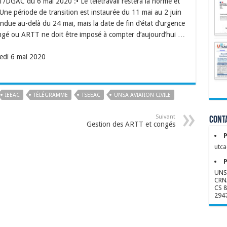
T/DGAC du 6 mai 2020 :• Le télétravail restera la norme et
• Une période de transition est instaurée du 11 mai au 2 juin
ndue au-delà du 24 mai, mais la date de fin d’état d’urgence
congé ou ARTT ne doit être imposé à compter d’aujourd’hui …
edi 6 mai 2020
IEEAC
TÉLÉGRAMME
TSEEAC
UNSA AVIATION CIVILE
Suivant
Conta
Gestion des ARTT et congés
P
utca
P
UNS
CRN
CS 
294