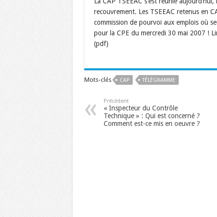
La CAP TSEEAC s’est réunie aujourd’hui, 
recouvrement. Les TSEEAC retenus en CAP
commission de pourvoi aux emplois où seu
pour la CPE du mercredi 30 mai 2007 ! L
(pdf)
Mots-clés
CAP
TÉLÉGRAMME
Précédent
« Inspecteur du Contrôle
Technique » : Qui est concerné ?
Comment est-ce mis en oeuvre ?