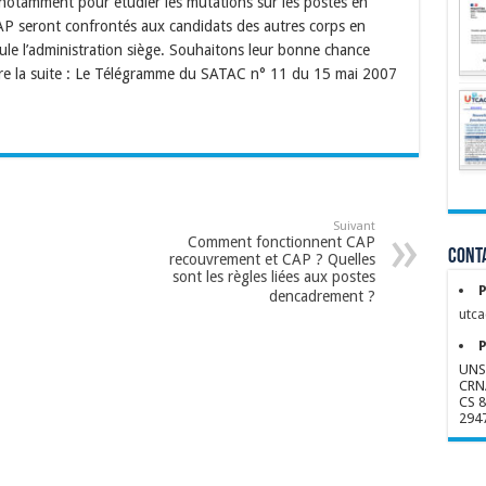
notamment pour étudier les mutations sur les postes en
 seront confrontés aux candidats des autres corps en
le l’administration siège. Souhaitons leur bonne chance
ire la suite : Le Télégramme du SATAC n° 11 du 15 mai 2007
Suivant
Comment fonctionnent CAP
Conta
recouvrement et CAP ? Quelles
sont les règles liées aux postes
P
dencadrement ?
utca
P
UNS
CRN
CS 
294