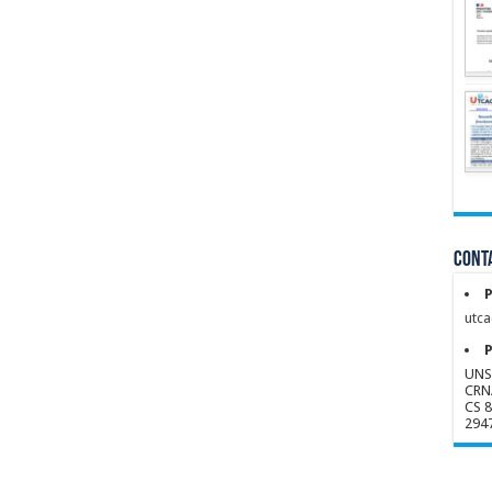
Conta
P
utca
P
UNS
CRN
CS 
294