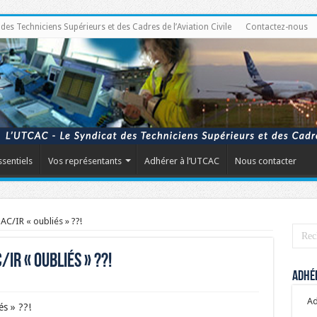
s Techniciens Supérieurs et des Cadres de l’Aviation Civile
Contactez-nous
ssentiels
Vos représentants
Adhérer à l’UTCAC
Nous contacter
C/IR « oubliés » ??!
IR « oubliés » ??!
Adhér
Ad
s » ??!