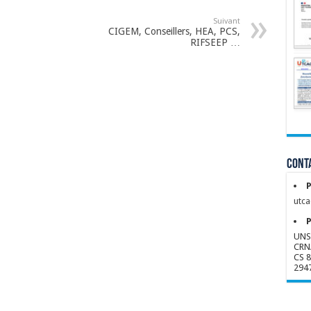
Suivant
CIGEM, Conseillers, HEA, PCS,
RIFSEEP …
Conta
P
utca
P
UNS
CRN
CS 
294