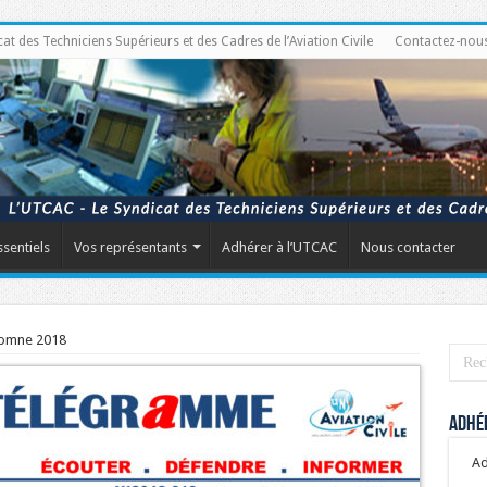
 des Techniciens Supérieurs et des Cadres de l’Aviation Civile
Contactez-nou
ssentiels
Vos représentants
Adhérer à l’UTCAC
Nous contacter
tomne 2018
Adhér
Ad