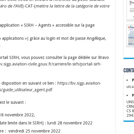
ro de l’AVE
)-CAT-(
mettre la lettre de la catégorie de votre
’application « SIRH – Agents » accessible sur la page
« applications ») grâce au login et mot de passe Angélique,
.
ortail SIRH, vous pouvez consulter la page dédiée sur Bravo
v.sigp.aviation-civile.gouv.fr/carriere/le-sirh/portail-sirh-
Conta
P
 disposition en suivant ce lien :
https://bv.sigp.aviation-
utca
les/guide_utilisateur_agent.pdf
P
UNS
st le suivant :
CRN
CS 
i 18 novembre 2022,
294
date limite dans le SIRH) :
lundi
28 novembre 2022
ture : vendredi 25 novembre 2022