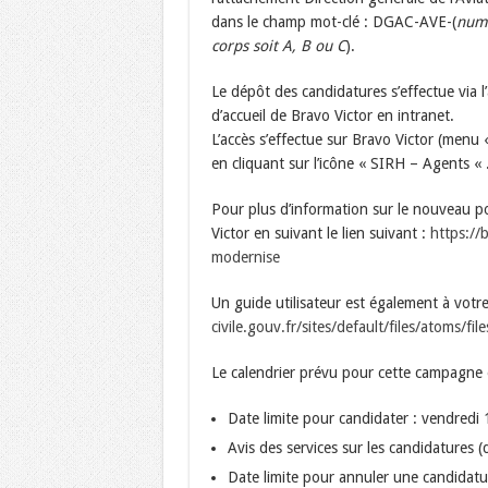
dans le champ mot-clé : DGAC-AVE-(
numé
corps soit A, B ou C
).
Le dépôt des candidatures s’effectue via l
d’accueil de Bravo Victor en intranet.
L’accès s’effectue sur Bravo Victor (menu 
en cliquant sur l’icône « SIRH – Agents « 
Pour plus d’information sur le nouveau p
Victor en suivant le lien suivant :
https://b
modernise
Un guide utilisateur est également à votre
civile.gouv.fr/sites/default/files/atoms/fi
Le calendrier prévu pour cette campagne e
Date limite pour candidater : vendred
Avis des services sur les candidatures (
Date limite pour annuler une candida