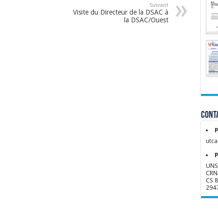
Suivant
Visite du Directeur de la DSAC à
la DSAC/Ouest
Conta
P
utca
P
UNS
CRN
CS 
294