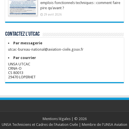
emplois fonctionnels techniques : comment faire
pire qu’avant ?
29 avril 2026
Contactez l’UTCAC
Par messagerie
utcac-bureau-national@aviation-civile.gouv.fr
Par courrier
UNSA UTCAC
CRNA-O
CS 80013
29470 LOPERHET
Mentions légales
| © 2026
UNSA Techniciens et Cadres de l'Aviation Civile
| Membre de l'
UNSA Aviation