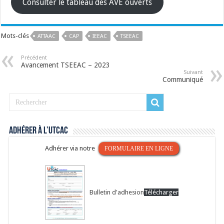
Consulter le tableau des AVE ouverts
Mots-clés
ATTAAC
CAP
IEEAC
TSEEAC
Précédent
Avancement TSEEAC – 2023
Suivant
Communiqué
Adhérer à l’UTCAC
Adhérer via notre
FORMULAIRE EN LIGNE
Bulletin d'adhesion
Télécharger