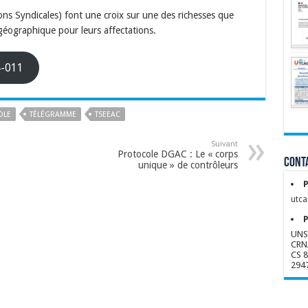
ions Syndicales) font une croix sur une des richesses que
 géographique pour leurs affectations.
4-011
OLE
TÉLÉGRAMME
TSEEAC
Suivant
Protocole DGAC : Le « corps
Conta
unique » de contrôleurs
P
utca
P
UNS
CRN
CS 
294