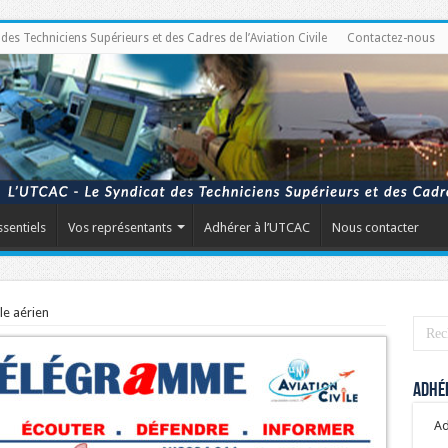
s Techniciens Supérieurs et des Cadres de l’Aviation Civile
Contactez-nous
ssentiels
Vos représentants
Adhérer à l’UTCAC
Nous contacter
le aérien
Adhér
Ad