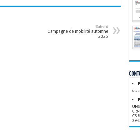
Suivant
Campagne de mobilité automne
2025
Conta
P
utca
P
UNS
CRN
CS 
294