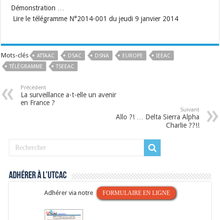
Démonstration …
Lire le télégramme N°2014-001 du jeudi 9 janvier 2014
Mots-clés
ATTAAC
DSAC
DSNA
EUROPE
IEEAC
TÉLÉGRAMME
TSEEAC
Précédent
La surveillance a-t-elle un avenir
en France ?
Suivant
Allo ?! … Delta Sierra Alpha
Charlie ??!!
Adhérer à l’UTCAC
Adhérer via notre
FORMULAIRE EN LIGNE