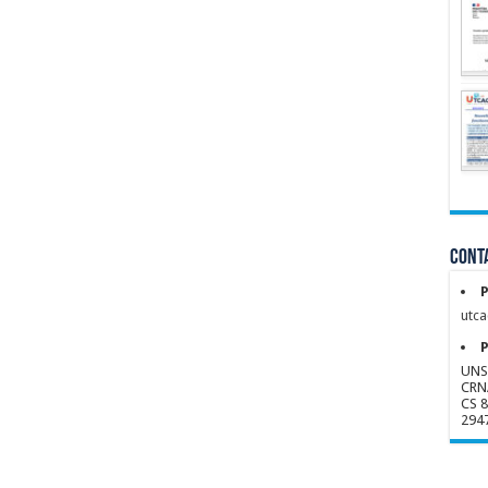
Conta
P
utca
P
UNS
CRN
CS 
294