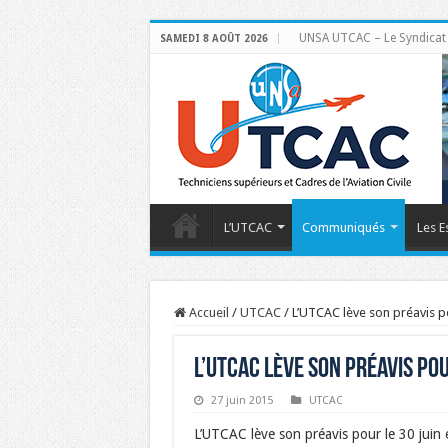
UNSA UTCAC – Le Syndicat de
SAMEDI 8 AOÛT 2026
L’UTCAC
Communiqués
Les E
Accueil
/
UTCAC
/
L’UTCAC lève son préavis pou
L’UTCAC lève son préavis pour
27 juin 2015
UTCAC
L’UTCAC lève son préavis pour le 30 juin e