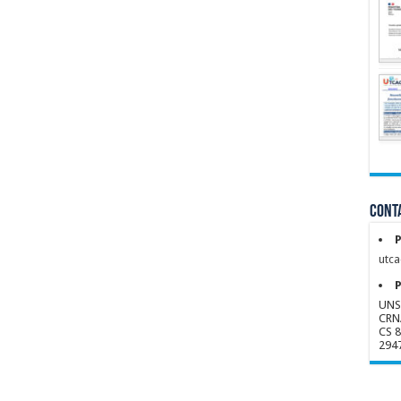
Conta
P
utca
P
UNS
CRN
CS 
294