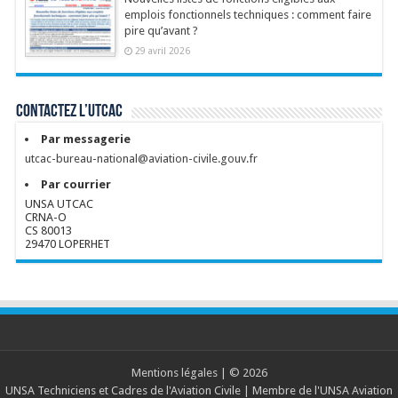
emplois fonctionnels techniques : comment faire
pire qu’avant ?
29 avril 2026
Contactez l’UTCAC
Par messagerie
utcac-bureau-national@aviation-civile.gouv.fr
Par courrier
UNSA UTCAC
CRNA-O
CS 80013
29470 LOPERHET
Mentions légales
| © 2026
UNSA Techniciens et Cadres de l'Aviation Civile
| Membre de l'
UNSA Aviation