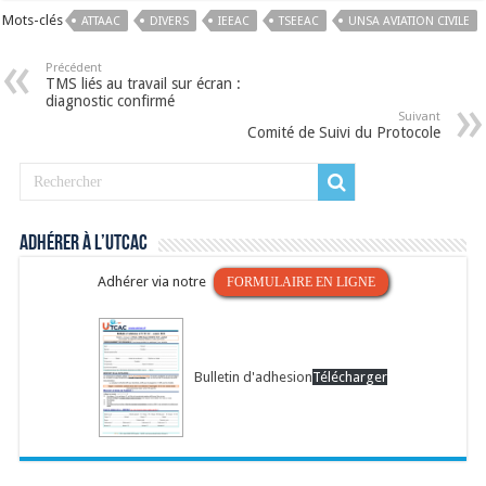
Mots-clés
ATTAAC
DIVERS
IEEAC
TSEEAC
UNSA AVIATION CIVILE
Précédent
TMS liés au travail sur écran :
diagnostic confirmé
Suivant
Comité de Suivi du Protocole
Adhérer à l’UTCAC
Adhérer via notre
FORMULAIRE EN LIGNE
Bulletin d'adhesion
Télécharger