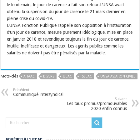
le lendemain, le jour de carence a fait son retour.L’UNSA avait
obtenu la suspension du jour de carence le 21 mars dernier en
pleine crise du covid-19.
L’UNSA Fonction Publique rappelle son opposition à l’instauration
d’un jour de carence, mesure purement idéologique, mise en place
en janvier 2018 et reven­di­que tou­jours la fin du jour­ de carence,
inu­tile, inef­fi­cace et dan­ge­reux. Les agents publics comme les
sala­riés ne doi­vent pas être péna­li­sés par la mala­die.
Mots-clés
ATTAAC
DIVERS
IEEAC
TSEEAC
UNSA AVIATION CIVILE
Précédent
Communiqué intersyndical
Suivant
Les taux promus/promouvables
2020 enfin connus