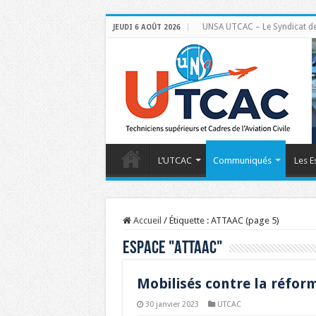
UNSA UTCAC – Le Syndicat des 
JEUDI 6 AOÛT 2026
L’UTCAC
Communiqués
Les E
Accueil
/
Étiquette :
ATTAAC
(page 5)
Espace "
ATTAAC
"
Mobilisés contre la réform
30 janvier 2023
UTCAC