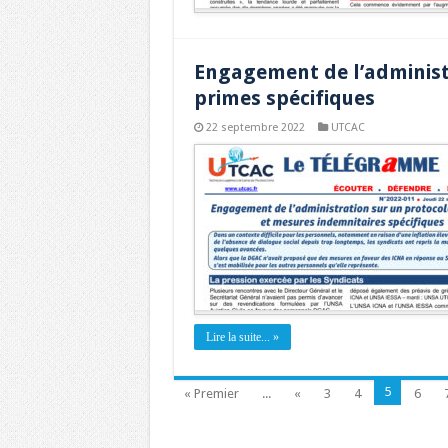
Engagement de l’administr
primes spécifiques
22 septembre 2022
UTCAC
Lire la suite... »
5
« Premier
...
«
3
4
6