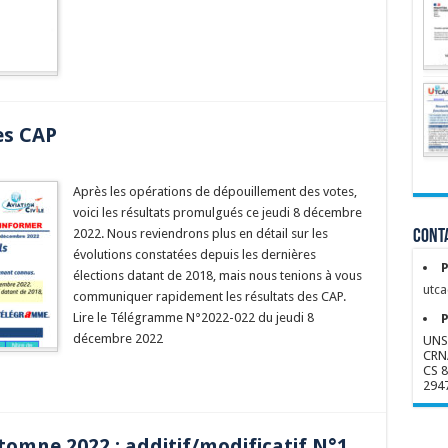
es CAP
Après les opérations de dépouillement des votes,
voici les résultats promulgués ce jeudi 8 décembre
2022. Nous reviendrons plus en détail sur les
Conta
évolutions constatées depuis les dernières
P
élections datant de 2018, mais nous tenions à vous
utca
communiquer rapidement les résultats des CAP.
Lire le Télégramme N°2022-022 du jeudi 8
P
décembre 2022
UNS
CRN
CS 
294
omne 2022 : additif/modificatif N°1