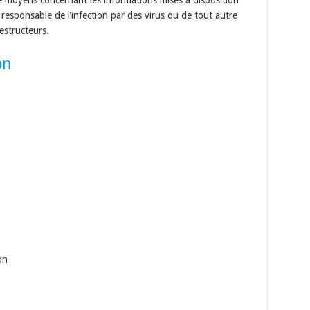
e moyens concernant les informations mises à disposition
 responsable de l’infection par des virus ou de tout autre
estructeurs.
on
on