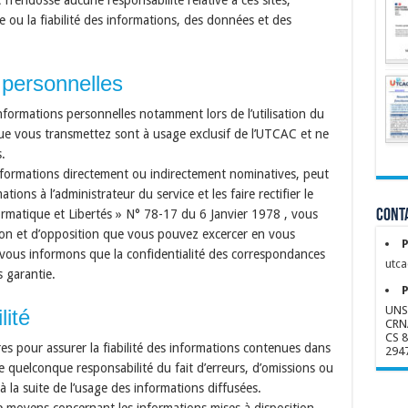
 n’endosse aucune responsabilité relative à ces sites,
 ou la fiabilité des informations, des données et des
 personnelles
ormations personnelles notamment lors de l’utilisation du
que vous transmettez sont à usage exclusif de l’UTCAC et ne
s.
formations directement ou indirectement nominatives, peut
ons à l’administrateur du service et les faire rectifier le
ormatique et Libertés » N° 78-17 du 6 Janvier 1978 , vous
Conta
ation et d’opposition que vous pouvez excercer en vous
P
 vous informons que la confidentialité des correspondances
utca
s garantie.
P
UNS
lité
CRN
CS 
s pour assurer la fiabilité des informations contenues dans
294
e quelconque responsabilité du fait d’erreurs, d’omissions ou
à la suite de l’usage des informations diffusées.