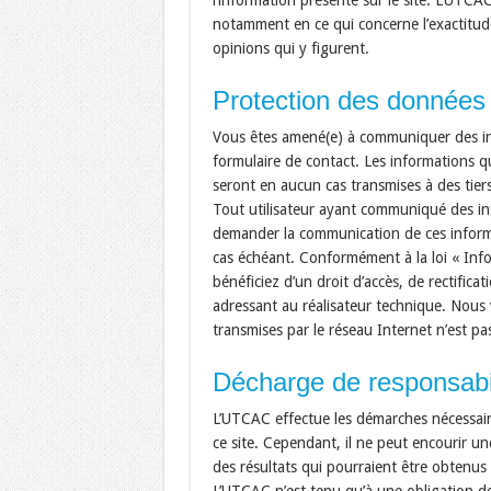
l’information présente sur le site. L’UTCAC
notamment en ce qui concerne l’exactitude
opinions qui y figurent.
Protection des données
Vous êtes amené(e) à communiquer des inf
formulaire de contact. Les informations 
seront en aucun cas transmises à des tier
Tout utilisateur ayant communiqué des in
demander la communication de ces informati
cas échéant. Conformément à la loi « Inf
bénéficiez d’un droit d’accès, de rectific
adressant au réalisateur technique. Nous
transmises par le réseau Internet n’est pa
Décharge de responsabi
L’UTCAC effectue les démarches nécessaire
ce site. Cependant, il ne peut encourir un
des résultats qui pourraient être obtenus 