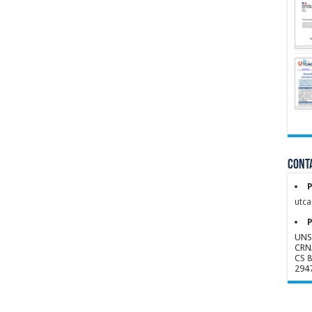
Conta
P
utca
P
UNS
CRN
CS 
294