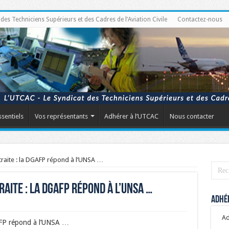
s Techniciens Supérieurs et des Cadres de l’Aviation Civile
Contactez-nous
ssentiels
Vos représentants
Adhérer à l’UTCAC
Nous contacter
traite : la DGAFP répond à l’UNSA …
aite : la DGAFP répond à l’UNSA …
Adhér
Ad
GAFP répond à l’UNSA …