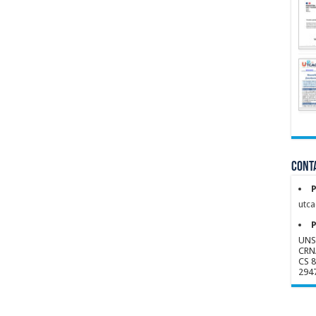
Conta
P
utca
P
UNS
CRN
CS 
294