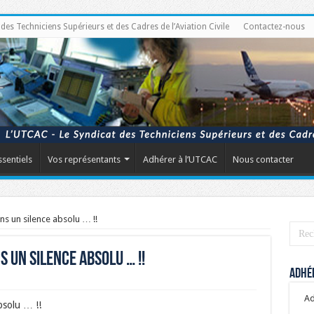
s Techniciens Supérieurs et des Cadres de l’Aviation Civile
Contactez-nous
ssentiels
Vos représentants
Adhérer à l’UTCAC
Nous contacter
s un silence absolu … !!
un silence absolu … !!
Adhér
Ad
bsolu … !!