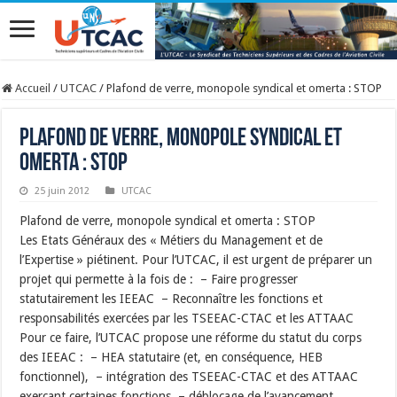
Accueil
/
UTCAC
/
Plafond de verre, monopole syndical et omerta : STOP
Plafond de verre, monopole syndical et
omerta : STOP
25 juin 2012
UTCAC
Plafond de verre, monopole syndical et omerta : STOP
Les Etats Généraux des « Métiers du Management et de
l’Expertise » piétinent. Pour l’UTCAC, il est urgent de préparer un
projet qui permette à la fois de : – Faire progresser
statutairement les IEEAC – Reconnaître les fonctions et
responsabilités exercées par les TSEEAC-CTAC et les ATTAAC
Pour ce faire, l’UTCAC propose une réforme du statut du corps
des IEEAC : – HEA statutaire (et, en conséquence, HEB
fonctionnel), – intégration des TSEEAC-CTAC et des ATTAAC
exerçant certaines fonctions – déblocage de l’avancement.