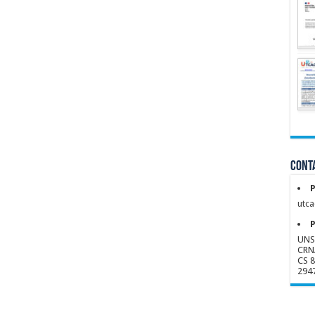
Conta
P
utca
P
UNS
CRN
CS 
294