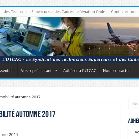
des Techniciens Supérieurs et des Cadres de l’Aviation Civile
Contactez-nous
ssentiels
Vos représentants
Adhérer à l’UTCAC
Nous contacter
mobilité automne 2017
bilité automne 2017
Adhér
Ad
omne 2017