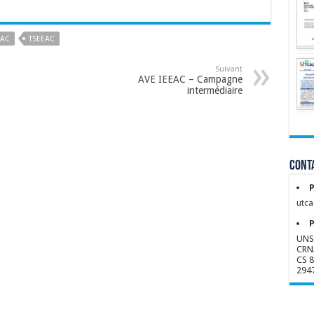
EAC
TSEEAC
Suivant
AVE IEEAC – Campagne
intermédiaire
Conta
P
utca
P
UNS
CRN
CS 
294