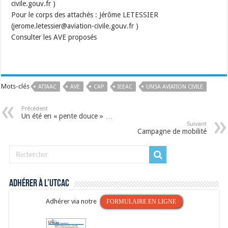
civile.gouv.fr )
Pour le corps des attachés : Jérôme LETESSIER
(jerome.letessier@aviation-civile.gouv.fr )
Consulter les AVE proposés
Mots-clés
ATTAAC
AVE
CAP
IEEAC
UNSA AVIATION CIVILE
Précédent
Un été en « pente douce » …
Suivant
Campagne de mobilité
Adhérer à l’UTCAC
Adhérer via notre
FORMULAIRE EN LIGNE