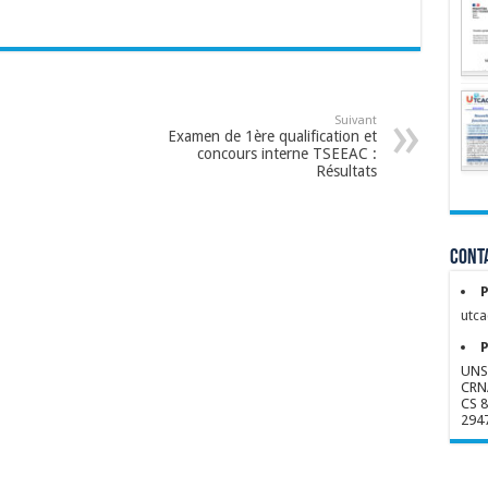
Suivant
Examen de 1ère qualification et
concours interne TSEEAC :
Résultats
Conta
P
utca
P
UNS
CRN
CS 
294