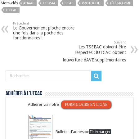
Mots-clés
ATTAAC
CT DSAC
IEEAC
PROTOCOLE
TÉLÉGRAMME
TSEEAC
Précédent
Le Gouvernement pioche encore
une fois dans la poche des
fonctionnaires !
Suivant
Les TSEEAC doivent être
respectés : lUTCAC obtient
louverture dAVE supplémentaires
Adhérer à l’UTCAC
Adhérer via notre
FORMULAIRE EN LIGNE
Bulletin d'adhesion
Télécharger