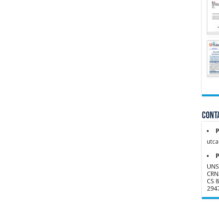
Conta
P
utca
P
UNS
CRN
CS 
294