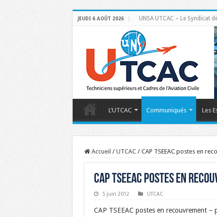
UNSA UTCAC – Le Syndicat des 
JEUDI 6 AOÛT 2026
L’UTCAC
Communiqués
Les E
Accueil
/
UTCAC
/
CAP TSEEAC postes en rec
CAP TSEEAC postes en reco
5 juin 2012
UTCAC
CAP TSEEAC postes en recouvrement – 