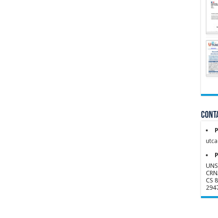
Conta
P
utca
P
UNS
CRN
CS 
294