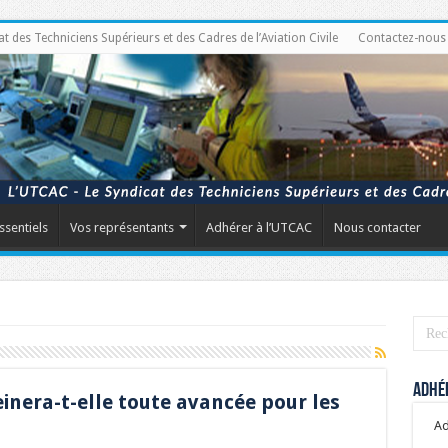
des Techniciens Supérieurs et des Cadres de l’Aviation Civile
Contactez-nous
ssentiels
Vos représentants
Adhérer à l’UTCAC
Nous contacter
Adhér
nera-t-elle toute avancée pour les
Ad