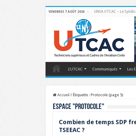
UNSA UTCAC – Le Syndicat 
VENDREDI 7 AOÛT 2026
L’UTCAC
Communiqués
Les E
Accueil
/
Étiquette :
Protocole
(page 5)
Espace "
Protocole
"
Combien de temps SDP frei
TSEEAC ?