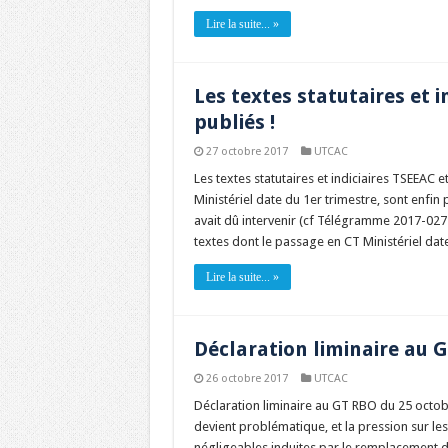
Lire la suite... »
Les textes statutaires et 
publiés !
27 octobre 2017
UTCAC
Les textes statutaires et indiciaires TSEEAC 
Ministériel date du 1er trimestre, sont enfin
avait dû intervenir (cf Télégramme 2017-02
textes dont le passage en CT Ministériel dat
Lire la suite... »
Déclaration liminaire au 
26 octobre 2017
UTCAC
Déclaration liminaire au GT RBO du 25 octob
devient problématique, et la pression sur l
négligeables induites par le remplacement 