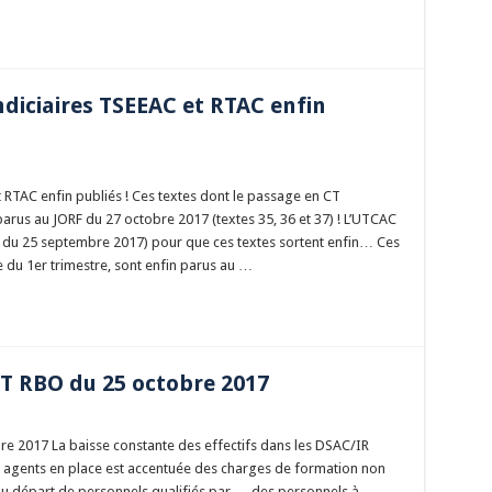
indiciaires TSEEAC et RTAC enfin
et RTAC enfin publiés ! Ces textes dont le passage en CT
 parus au JORF du 27 octobre 2017 (textes 35, 36 et 37) ! L’UTCAC
7 du 25 septembre 2017) pour que ces textes sortent enfin… Ces
e du 1er trimestre, sont enfin parus au …
GT RBO du 25 octobre 2017
re 2017 La baisse constante des effectifs dans les DSAC/IR
es agents en place est accentuée des charges de formation non
du départ de personnels qualifiés par … des personnels à