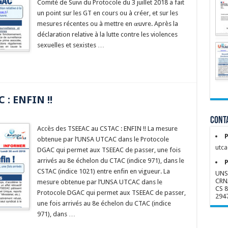
Comité de Suivi du Protocole du 3 juillet 2018 a fait
un point sur les GT en cours ou à créer, et sur les
mesures récentes ou à mettre en œuvre. Après la
déclaration relative à la lutte contre les violences
sexuelles et sexistes …
 : ENFIN !!
Conta
Accès des TSEEAC au CSTAC : ENFIN !! La mesure
P
obtenue par l’UNSA UTCAC dans le Protocole
utca
DGAC qui permet aux TSEEAC de passer, une fois
arrivés au 8e échelon du CTAC (indice 971), dans le
P
CSTAC (indice 1021) entre enfin en vigueur. La
UNS
CRN
mesure obtenue par l’UNSA UTCAC dans le
CS 
Protocole DGAC qui permet aux TSEEAC de passer,
294
une fois arrivés au 8e échelon du CTAC (indice
971), dans …