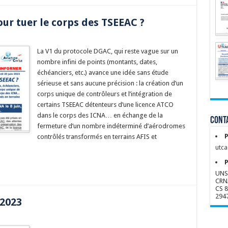
ur tuer le corps des TSEEAC ?
La V1 du protocole DGAC, qui reste vague sur un
nombre infini de points (montants, dates,
échéanciers, etc.) avance une idée sans étude
sérieuse et sans aucune précision : la création d’un
corps unique de contrôleurs et l’intégration de
certains TSEEAC détenteurs d’une licence ATCO
dans le corps des ICNA… en échange de la
Conta
fermeture d’un nombre indéterminé d’aérodromes
P
contrôlés transformés en terrains AFIS et
utca
P
UNS
CRN
CS 
294
 2023