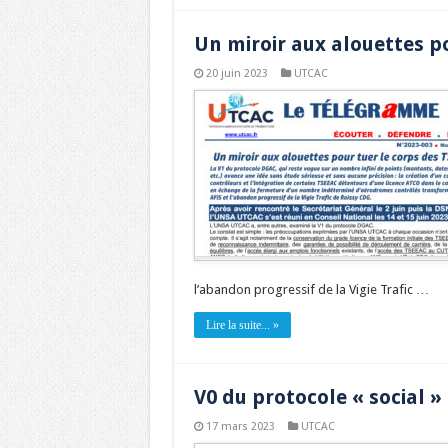
Un miroir aux alouettes po
20 juin 2023
UTCAC
l’abandon progressif de la Vigie Trafic …
Lire la suite... »
V0 du protocole « social »
17 mars 2023
UTCAC