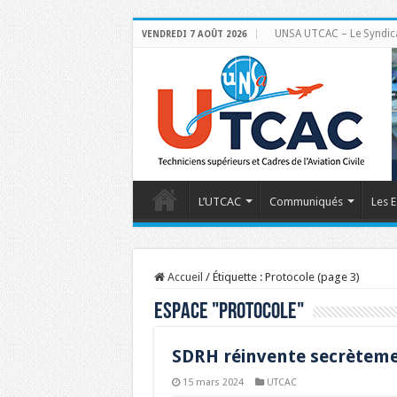
UNSA UTCAC – Le Syndicat 
VENDREDI 7 AOÛT 2026
L’UTCAC
Communiqués
Les E
Accueil
/
Étiquette :
Protocole
(page 3)
Espace "
Protocole
"
SDRH réinvente secrèteme
15 mars 2024
UTCAC