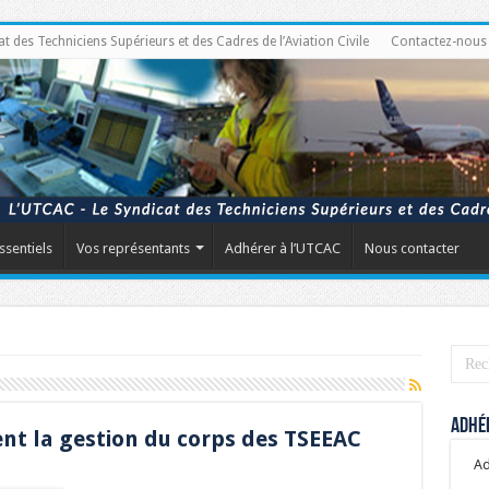
des Techniciens Supérieurs et des Cadres de l’Aviation Civile
Contactez-nous
ssentiels
Vos représentants
Adhérer à l’UTCAC
Nous contacter
Adhér
nt la gestion du corps des TSEEAC
Ad