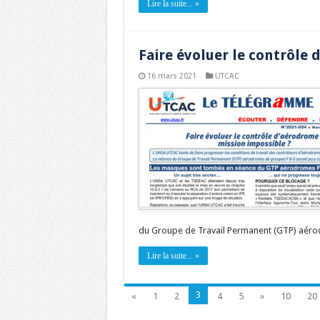
Lire la suite... »
Faire évoluer le contrôle 
16 mars 2021
UTCAC
du Groupe de Travail Permanent (GTP) aér
Lire la suite... »
3
«
1
2
4
5
»
10
20