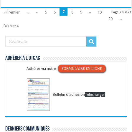
7
« Premier
...
«
5
6
8
9
»
10
Page 7 sur 21
20
...
Dernier »
Adhérer à l’UTCAC
Adhérer via notre
FORMULAIRE EN LIGNE
Bulletin d'adhesion
Télécharger
Derniers communiqués